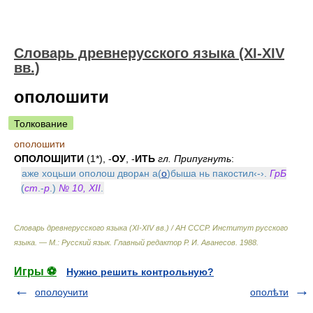
Словарь древнерусского языка (XI-XIV
вв.)
ополошити
Толкование
ополошити
ОПОЛОШ|ИТИ
(1*), -
ОУ
, -
ИТЬ
гл. Припугнуть
:
аже хоцьши ополош дворѧн а(
о
)быша нь пакостил‹-›.
ГрБ
(
ст
.-
р
.)
№ 10, XII
.
Словарь древнерусского языка (XI-XIV вв.) / АН СССР. Институт русского
языка. — М.: Русский язык
.
Главный редактор Р. И. Аванесов
.
1988
.
Игры ⚽
Нужно решить контрольную?
ополоучити
ополѣти